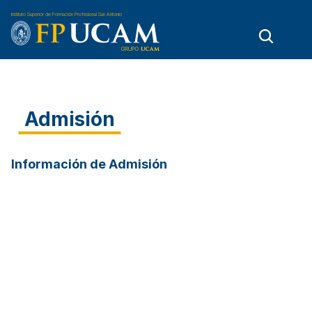
Instituto Superior de Formación Profesional San Antonio
Admisión
Información de Admisión
1
Plazas disponibles
Antes de comenzar el proceso de admisión, debes 
comprobar si hay disponibilidad de plaza de la 
titulación.
2
Preparación de la documentación
Conoce los requisitos académicos que necesitas 
para formalizar tu matrícula, y reúne toda la 