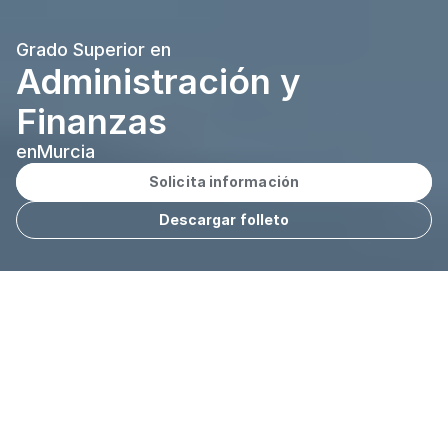
Grado Superior en
Administración y 
Finanzas
en
Murcia
Solicita información
Descargar folleto
A distancia
Modalidad
Español
Idioma
2.000 h.
Duración
Murcia
Sede