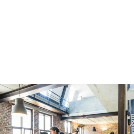
laboral real
Gracias a nuestros convenios con empresas locales, 
podrás 
aplicar lo aprendido directamente en el mundo laboral
, 
adquiriendo experiencia mientras estudias.
Certificado de 
Emprendimiento + IA
Aprendizaje práctico con 
simulaciones en el 
aula
Profesores expertos
 con amplia experiencia 
en el sector
500 horas
 de prácticas en empresas
Acceso rápido
 al mercado laboral