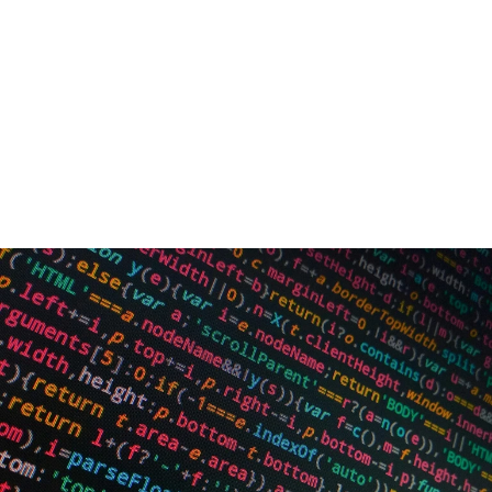
adquiriendo experiencia mientras estudias.
Certificado de 
Emprendimiento + IA
Aprendizaje práctico con 
simulaciones en el 
aula
Profesores expertos
 con amplia experiencia 
en el sector
500 horas
 de prácticas en empresas
Acceso rápido
 al mercado laboral