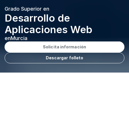
Grado Superior en
Desarrollo de 
Aplicaciones Web
en
Murcia
Solicita información
Descargar folleto
A distancia
Modalidad
Español
Idioma
2.000 h.
Duración
Murcia
Sede
Cargando...
Tasa académica