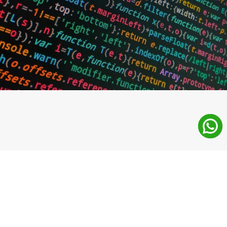
¿Qué aprenderás en el FP 
Desarrollo de Aplicaciones 
Web?
Dominarás la programación web desde cero
: 
aprenderás lenguajes y entornos de desarrollo que son la 
base de cualquier página o aplicación online.
C
rearás y administrarás bases de datos
: gestionarás la 
información que alimenta webs y plataformas digitales de 