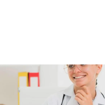
Gracias a nuestros convenios con empresas locales, 
podrás 
aplicar lo aprendido directamente en el mundo laboral
, 
adquiriendo experiencia mientras estudias.
Certificado de 
Emprendimiento + IA
Aprendizaje práctico con 
simulaciones en el 
aula
Profesores expertos
 con amplia experiencia 
en el sector
400 horas
 de prácticas en empresas
Acceso rápido
 al mercado laboral