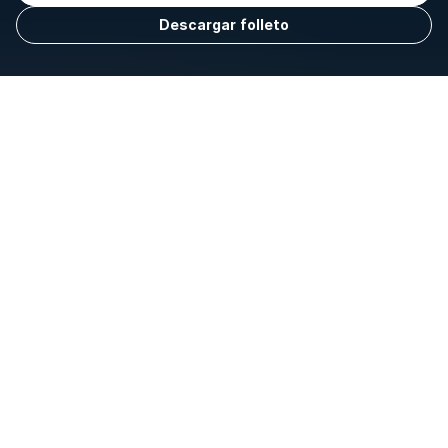
Descargar folleto
Presencial
Modalidad
Español
Idioma
2.000 h.
Duración
Murcia
Sede
Cargando...
Tasa académica
Mañanas
Turno
Imagen y Sonido
Familia profesional