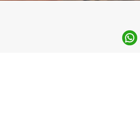
¿Qué aprenderás en el FP 
Realización de Proyectos 
Audiovisuales y 
Espectáculos?
Planificarás y coordinarás producciones 
audiovisuales
: desde el cine y la televisión hasta la 
postproducción y el montaje final.
Dominarás los medios técnicos audiovisuales y 
escénicos
: aprenderás a manejar equipos profesionales 
de rodaje, sonido e iluminación.
Te formarás en regiduría de espectáculos y eventos
: 
sabrás cómo organizar y dirigir puestas en escena con 
precisión y creatividad.
Gestionarás todo el proceso de producción
: 
participarás en la planificación, ejecución y supervisión de 
proyectos audiovisuales reales.