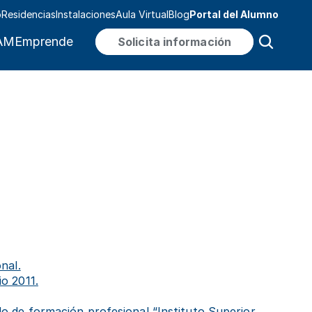
o
Residencias
Instalaciones
Aula Virtual
Blog
Portal del Alumno
MEmprende
Solicita información
nal.
io 2011.
o de formación profesional “Instituto Superior 