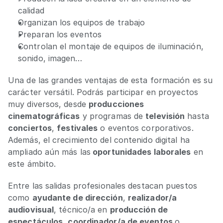
calidad
Organizan los equipos de trabajo
Preparan los eventos
Controlan el montaje de equipos de iluminación, 
sonido, imagen…
Una de las grandes ventajas de esta formación es su 
carácter versátil. Podrás participar en proyectos 
muy diversos, desde 
producciones 
cinematográficas
 y programas de 
televisión
 hasta 
conciertos
, 
festivales
 o eventos corporativos. 
Además, el crecimiento del contenido digital ha 
ampliado aún más las
 oportunidades laborales
 en 
este ámbito. 
Entre las salidas profesionales destacan puestos 
como 
ayudante de dirección
, 
realizador/a 
audiovisual
, técnico/a en 
producción de 
espectáculos
, 
coordinador/a de eventos 
o 