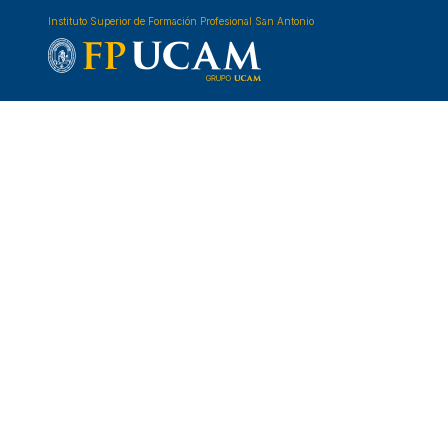
Instituto Superior de Formación Profesional San Antonio
TIPO DE ESTUDIO
Grado Superior
Máster
MODALIDAD
Presencial
A distancia
FAMILIA PROFESIONAL
Actividades Físicas y Deportivas